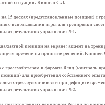
матной ситуации: Кишнев С.Л.
5 досках (предустановленные позиции) с гро
нного использования игры для тренировки сво
лиз результатов упражнения №1.
 шахматной позиции на экране: акцент на трени
ефиците времени на принятие решений. Кишнев 
россмейстером в формате блиц (контроль вре
е позиции) для приобретения собственного о
ровки стрессоустойчивости при дефиците време
лиз результатов упражнения №2.
ч, подготовленных чемпионом России по композ