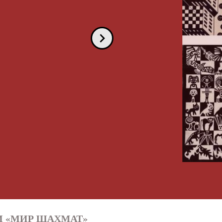
И «МИР ШАХМАТ»