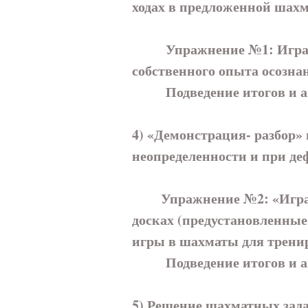
ходах в предложенной шах
Упражнение №1: Игра на 1
собственного опыта осозна
Подведение итогов и ана
4) «Демонстрация- разбор»
неопределенности и при д
Упражнение №2: «Игра с г
досках (предустановленны
игры в шахматы для трени
Подведение итогов и ана
5) Решение шахматных зада